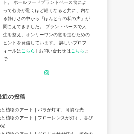
ト。 ホールフードプラントベース食によ
って心身が驚くほど軽くなると共に、内な
る静けさの中から『ほんとうの私の声』が
聞こえてきました。 プラントベースで人
生を整え、オンリーワンの道を進むための
ヒントを発信しています。 詳しいプロフ
ィールは
こちら
| お問い合わせは
こちら
ま
で
最近の投稿
光と植物のアート｜バラが灯す、可憐な光
光と植物のアート｜フローレンスが灯す、喜び
の光
光と植物のアート｜グロリオサが灯す、統合の