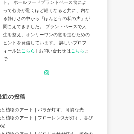
ト。 ホールフードプラントベース食によ
って心身が驚くほど軽くなると共に、内な
る静けさの中から『ほんとうの私の声』が
聞こえてきました。 プラントベースで人
生を整え、オンリーワンの道を進むための
ヒントを発信しています。 詳しいプロフ
ィールは
こちら
| お問い合わせは
こちら
ま
で
最近の投稿
光と植物のアート｜バラが灯す、可憐な光
光と植物のアート｜フローレンスが灯す、喜び
の光
光と植物のアート｜グロリオサが灯す、統合の