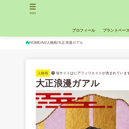
MENU
プロフィール
プラントベー
HOME
Art
人物画
大正浪漫ガアル
人物画
当サイトはにアフィリエイトが含まれていま
大正浪漫ガアル