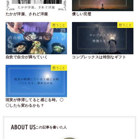
たかが洋服、されど洋服
優しい完璧
想うこと
想うこと
自炊で自分が満ちていく
コンプレックスは特別なギフト
想うこと
現実が停滞してると感じる時。〇
〇したら変わるかも？
ABOUT US