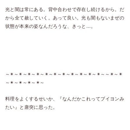
光と闇は常にある。背中合わせで存在し続けるから。だ
から全て赦していく。あって良い。光も闇もないまぜの
状態が本来の姿なんだろうな、きっと…。
～✴︎～✴︎～✴︎～✴︎～✴︎～✴︎～✴︎～✴︎～✴︎～✴︎～✴︎～～✴︎～✴︎
～✴︎～✴︎～✴︎～✴︎～
料理をよくするせいか、『なんだかこれってブイヨンみ
たい』と唐突に思った。