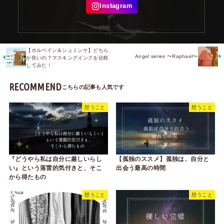
【ホルベイン＆シュミンケ】どちら
Angel series 〜Raphael〜
が良いの？マスキングインクを比較
してみた！
RECOMMEND
想うこと
想うこと
『どうやら私は自分に厳しいらし
【孤独のススメ】孤独は、自分と
い』という落雷的気付きと、そこ
出会う最高の時間
から得たもの
想うこと
想うこと