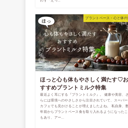
わず「えっ...
プラントベース・心と体の
ほっと心も体もやさしく満たす♡
すすめプラントミルク特集
最近よく耳にする『プラントミルク』。 健康や美容、
らには環境へのやさしさから注目されていて、スーパー
カフェでも見かけることが増えましたよね。 私自身、
年前からプラントベース食を取り入れるようになったこ
もあり、アー...