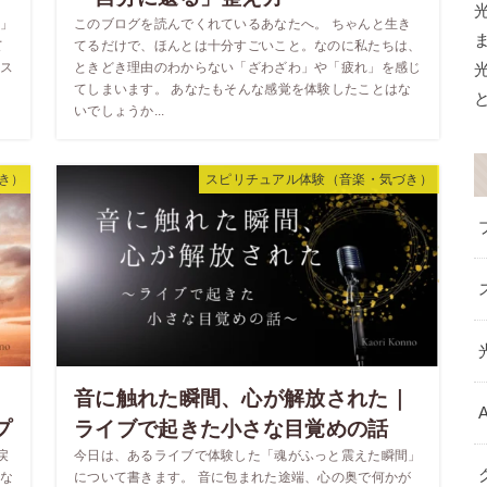
」
このブログを読んでくれているあなたへ。 ちゃんと生き
て
てるだけで、ほんとは十分すごいこと。なのに私たちは、
ス
ときどき理由のわからない「ざわざわ」や「疲れ」を感じ
てしまいます。 あなたもそんな感覚を体験したことはな
いでしょうか...
き）
スピリチュアル体験（音楽・気づき）
音に触れた瞬間、心が解放された｜
A
プ
ライブで起きた小さな目覚めの話
戻
今日は、あるライブで体験した「魂がふっと震えた瞬間」
な
について書きます。 音に包まれた途端、心の奥で何かが