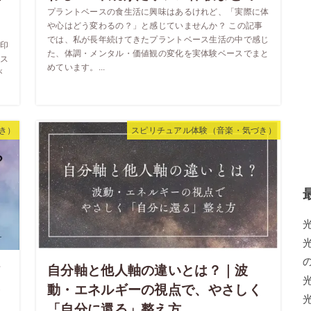
プラントベースの食生活に興味はあるけれど、「実際に体
や心はどう変わるの？」と感じていませんか？ この記事
り
では、私が長年続けてきたプラントベース生活の中で感じ
印
た、体調・メンタル・価値観の変化を実体験ベースでまと
ス
めています。...
が
き）
スピリチュアル体験（音楽・気づき）
ア
自分軸と他人軸の違いとは？｜波
を
動・エネルギーの視点で、やさしく
「自分に還る」整え方