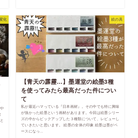
変化
絵の具
【青天の霹靂…】墨運堂の絵墨3種
お
を使ってみたら最高だった件につい
て
さ
私が最近ハマっている『日本画材』。その中でも特に興味
や
が強かった絵墨という画材があります。今回は絵墨シリー
数
ズの中からピックアップした３種類について、レビューし
と
ていきたいと思います。 絵墨の全体の印象 絵墨は墨がベ
ースになっ...