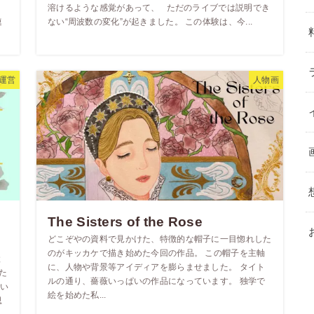
溶けるような感覚があって、 ただのライブでは説明でき
連
ない“周波数の変化”が起きました。 この体験は、今...
運営
人物画
The Sisters of the Rose
どこぞやの資料で見かけた、特徴的な帽子に一目惚れした
のがキッカケで描き始めた今回の作品。 この帽子を主軸
と
に、人物や背景等アイディアを膨らませました。 タイト
た
ルの通り、薔薇いっぱいの作品になっています。 独学で
い
絵を始めた私...
思