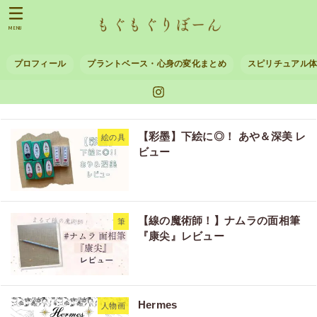
MENU
プロフィール
プラントベース・心身の変化まとめ
スピリチュアル
【彩墨】下絵に◎！ あや＆深美 レ
絵の具
ビュー
【線の魔術師！】ナムラの面相筆
筆
『康尖』レビュー
Hermes
人物画