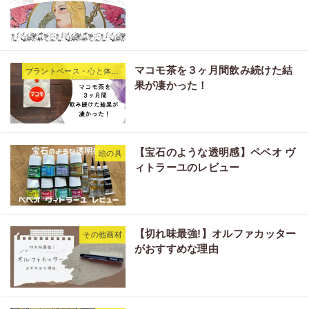
マコモ茶を３ヶ月間飲み続けた結
プラントベース・心と体の変化
果が凄かった！
【宝石のような透明感】ペベオ ヴ
絵の具
ィトラーユのレビュー
【切れ味最強!】オルファカッター
その他画材
がおすすめな理由