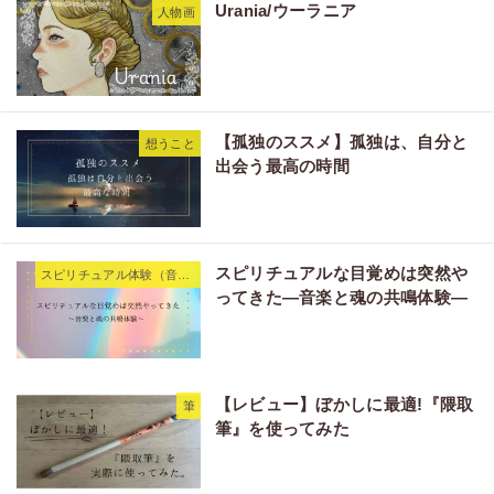
Urania/ウーラニア
人物画
【孤独のススメ】孤独は、自分と
想うこと
出会う最高の時間
スピリチュアルな目覚めは突然や
スピリチュアル体験（音楽・気づき）
ってきた―音楽と魂の共鳴体験―
【レビュー】ぼかしに最適!『隈取
筆
筆』を使ってみた