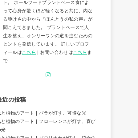
ト。 ホールフードプラントベース食によ
って心身が驚くほど軽くなると共に、内な
る静けさの中から『ほんとうの私の声』が
聞こえてきました。 プラントベースで人
生を整え、オンリーワンの道を進むための
ヒントを発信しています。 詳しいプロフ
ィールは
こちら
| お問い合わせは
こちら
ま
で
最近の投稿
光と植物のアート｜バラが灯す、可憐な光
光と植物のアート｜フローレンスが灯す、喜び
の光
光と植物のアート｜グロリオサが灯す、統合の