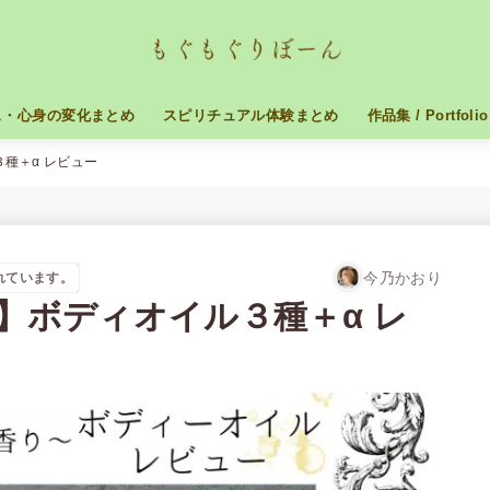
ス・心身の変化まとめ
スピリチュアル体験まとめ
作品集 / Portfolio
３種＋α レビュー
今乃かおり
れています。
〜】ボディオイル３種＋α レ