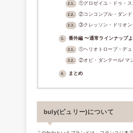
①グロゼイユ・ドゥ・ス
2.1.
②コンコンブル・ダンド
2.2.
③クレッソン・ドリオン
2.3.
番外編 〜通常ラインナップ
3.
①ヘリオトロープ・デュ
3.1.
②オピ・ダンテール/ マ
3.2.
まとめ
4.
buly(ビュリー)について
このbulyというブランドは、フランスに