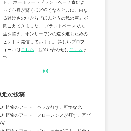
ト。 ホールフードプラントベース食によ
って心身が驚くほど軽くなると共に、内な
る静けさの中から『ほんとうの私の声』が
聞こえてきました。 プラントベースで人
生を整え、オンリーワンの道を進むための
ヒントを発信しています。 詳しいプロフ
ィールは
こちら
| お問い合わせは
こちら
ま
で
最近の投稿
光と植物のアート｜バラが灯す、可憐な光
光と植物のアート｜フローレンスが灯す、喜び
の光
光と植物のアート｜グロリオサが灯す、統合の