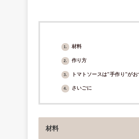
材料
1.
作り方
2.
トマトソースは”手作り”がお
3.
さいごに
4.
材料