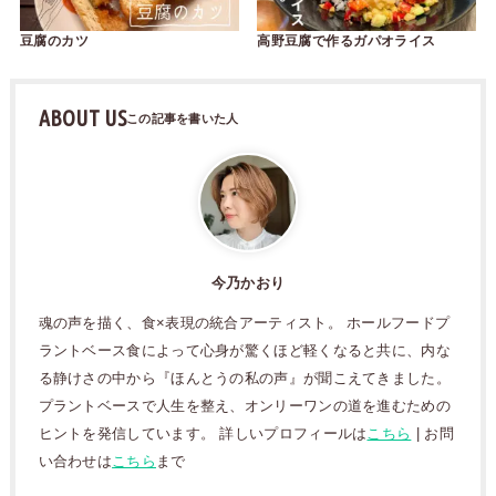
豆腐のカツ
高野豆腐で作るガパオライス
ABOUT US
今乃かおり
魂の声を描く、食×表現の統合アーティスト。 ホールフードプ
ラントベース食によって心身が驚くほど軽くなると共に、内な
る静けさの中から『ほんとうの私の声』が聞こえてきました。
プラントベースで人生を整え、オンリーワンの道を進むための
ヒントを発信しています。 詳しいプロフィールは
こちら
| お問
い合わせは
こちら
まで