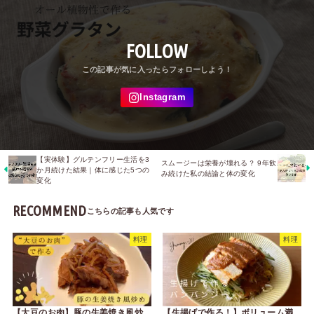
FOLLOW
【実体験】グルテンフリー生活を3
スムージーは栄養が壊れる？ 9年飲
か月続けた結果｜体に感じた5つの
み続けた私の結論と体の変化
変化
RECOMMEND
料理
料理
【大豆のお肉】豚の生姜焼き風炒
【生揚げで作る！】ボリューム満