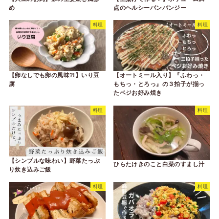
め
点のヘルシーバンバンジー
料理
料理
【卵なしでも卵の風味?!】いり豆
【オートミール入り】『ふわっ・
腐
もちっ・とろっ』の３拍子が揃っ
たベジお好み焼き
料理
料理
【シンプルな味わい】野菜たっぷ
ひらたけきのこと白菜のすまし汁
り炊き込みご飯
料理
料理